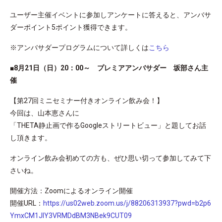
ユーザー主催イベントに参加しアンケートに答えると、アンバサ
ダーポイント5ポイント獲得できます。
※アンバサダープログラムについて詳しくは
こちら
■8月21日（日）20：00～ プレミアアンバサダー 坂部さん主
催
【第27回ミニセミナー付きオンライン飲み会！】
今回は、山本恵さんに
「THETA静止画で作るGoogleストリートビュー」と題してお話
し頂きます。
オンライン飲み会初めての方も、ぜひ思い切って参加してみて下
さいね。
開催方法：Zoomによるオンライン開催
開催URL：
https://us02web.zoom.us/j/88206313937?pwd=b2p6
YmxCM1JIY3VRMDdBM3NBek9CUT09