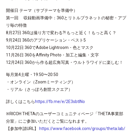
開催日 テーマ（サブテーマを準備中）
第一回 収録動画準備中：360とリトルプラネットの秘密・アプ
リ毎の特徴
8月27日 360は撮り方で変わる?! もっと近く！もっと高く？
9月24日 360のアプリケーション・ベスト5
10月22日 360でAdobe Lightroom・色とマスク
11月26日 360をAffinity Photo・加工と編集・文字
12月24日 360から作る超広角写真・ウルトラワイドに楽しむ！
毎月第4土曜・19:50〜20:50
・オンライン（Zoomミーティング）
・リアル（さっぽろ創世スクエア）
詳しくはこちら
https://fb.me/e/2E3sbtlNo
※RICOH THETAのユーザーコミュニティページ「THETA事業部
分室」にご参加いただくとご覧になれます。
【参加申請URL】
https://www.facebook.com/groups/theta.lab/