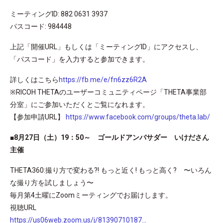
ミーティングID: 882 0631 3937
パスコード: 984448
上記「開催URL」もしくは「ミーティングID」にアクセスし、
「パスコード」を入力すると参加できます。
詳しくはこちら
https://fb.me/e/fn6zz6R2A
※RICOH THETAのユーザーコミュニティページ「THETA事業部
分室」にご参加いただくとご覧になれます。
【参加申請URL】
https://www.facebook.com/groups/theta.lab/
■8月27日（土）19：50～ ゴールドアンバサダー いけださん
主催
THETA360:撮り方で変わる?! もっと近く! もっと高く? 〜いろん
な撮り方を試しましょう〜
毎月第4土曜にZoomミーティングでお届けします。
視聴URL
https://us06web.zoom.us/j/81390710187…