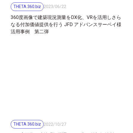
THETA 360.biz
2023
/
06
/
22
360度画像で建築現況測量をDX化、VRを活用しさら
なる付加価値提供を行う JFD アドバンスサーベイ様
活用事例 第二弾
THETA 360.biz
2022
/
10
/
27