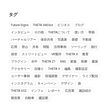
タグ
Future Signs
THETA 360.biz
ビジネス
ブログ
インタビュー
その他
THETAについて
使い方
寄稿
バーチャルツアー
保存共有
写真家
基礎
不動産
応用
登山
共有
閲覧
活用事例
ツーリング
旅行
保管
ストリートビュー
VR製作
THETA X
教育
プラグイン
水中
THETA Z1
SNS
家族
医療
建築
アクセサリー
自撮り
THETA V
編集
撮影設定
ユーザー事例
撮影
現場調査
デザイナー
ライブ配信
インスタグラム
キャンペーン
デザイン
旅
THETA SC2
インフォ
レポート
広告業
施設紹介
製造業
自動車
建設業