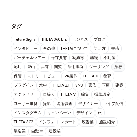
タグ
Future Signs
THETA 360.biz
ビジネス
ブログ
インタビュー
その他
THETAについて
使い方
寄稿
バーチャルツアー
保存共有
写真家
基礎
不動産
応用
登山
共有
閲覧
活用事例
ツーリング
旅行
保管
ストリートビュー
VR製作
THETA X
教育
プラグイン
水中
THETA Z1
SNS
家族
医療
建築
アクセサリー
自撮り
THETA V
編集
撮影設定
ユーザー事例
撮影
現場調査
デザイナー
ライブ配信
インスタグラム
キャンペーン
デザイン
旅
THETA SC2
インフォ
レポート
広告業
施設紹介
製造業
自動車
建設業