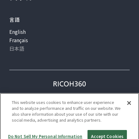
言語
English
Français
日本語
プライバシー
利用規約
This website uses cookies to enhance user experience
ステータス
and to analyze performance and traffic on our website. We
also share information about your use of our site with our
social media, advertising and analytics partners.
©Ricoh
Do Not Sell My Personal Information
Accept Cookies