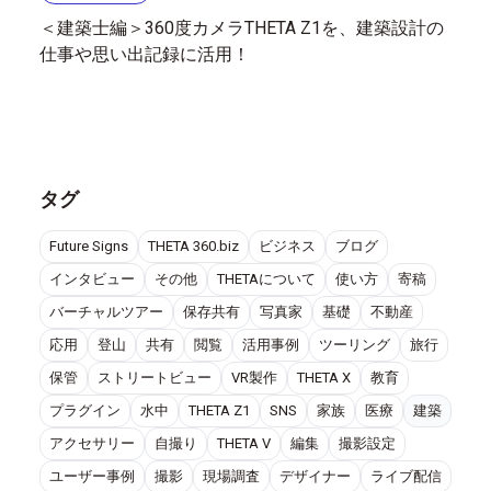
＜建築士編＞360度カメラTHETA Z1を、建築設計の
仕事や思い出記録に活用！
タグ
Future Signs
THETA 360.biz
ビジネス
ブログ
インタビュー
その他
THETAについて
使い方
寄稿
バーチャルツアー
保存共有
写真家
基礎
不動産
応用
登山
共有
閲覧
活用事例
ツーリング
旅行
保管
ストリートビュー
VR製作
THETA X
教育
プラグイン
水中
THETA Z1
SNS
家族
医療
建築
アクセサリー
自撮り
THETA V
編集
撮影設定
ユーザー事例
撮影
現場調査
デザイナー
ライブ配信