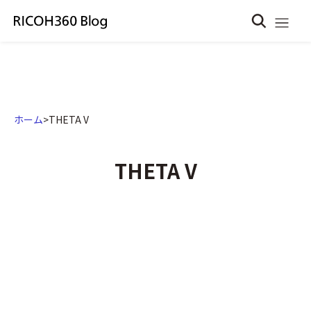
ホーム
>
THETA V
THETA V