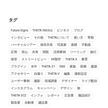
タグ
Future Signs
THETA 360.biz
ビジネス
ブログ
インタビュー
その他
THETAについて
使い方
寄稿
バーチャルツアー
保存共有
写真家
基礎
不動産
応用
登山
共有
閲覧
活用事例
ツーリング
旅行
保管
ストリートビュー
VR製作
THETA X
教育
プラグイン
水中
THETA Z1
SNS
家族
医療
建築
アクセサリー
自撮り
THETA V
編集
撮影設定
ユーザー事例
撮影
現場調査
デザイナー
ライブ配信
インスタグラム
キャンペーン
デザイン
旅
THETA SC2
インフォ
レポート
広告業
施設紹介
製造業
自動車
建設業