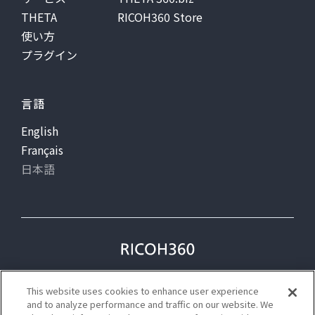
THETA
RICOH360 Store
使い方
プラグイン
言語
English
Français
日本語
プライバシー
利用規約
This website uses cookies to enhance user experience
ステータス
and to analyze performance and traffic on our website. We