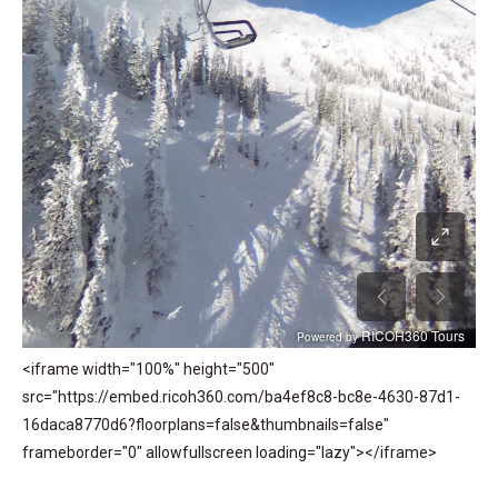
<iframe width="100%" height="500"
src="https://embed.ricoh360.com/ba4ef8c8-bc8e-4630-87d1-
16daca8770d6?floorplans=false&thumbnails=false"
frameborder="0" allowfullscreen loading="lazy"></iframe>