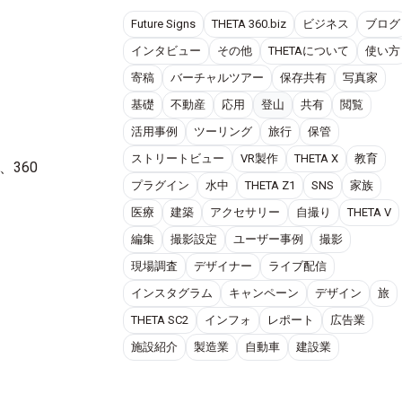
Future Signs
THETA 360.biz
ビジネス
ブログ
インタビュー
その他
THETAについて
使い方
寄稿
バーチャルツアー
保存共有
写真家
基礎
不動産
応用
登山
共有
閲覧
活用事例
ツーリング
旅行
保管
ストリートビュー
VR製作
THETA X
教育
360
プラグイン
水中
THETA Z1
SNS
家族
医療
建築
アクセサリー
自撮り
THETA V
編集
撮影設定
ユーザー事例
撮影
現場調査
デザイナー
ライブ配信
インスタグラム
キャンペーン
デザイン
旅
THETA SC2
インフォ
レポート
広告業
施設紹介
製造業
自動車
建設業