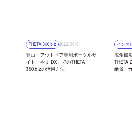
THETA 360.biz
インタ
2022
/
09
/
01
登山・アウトドア専用ポータルサ
広角撮影
イト「やま DX」でのTHETA
THET
360.bizの活用方法
絶景 -
タビュ