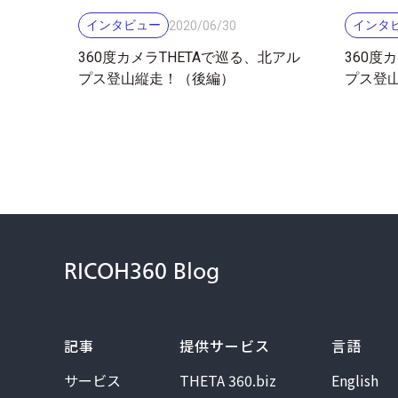
インタビュー
インタ
2020
/
06
/
30
360度カメラTHETAで巡る、北アル
360度
プス登山縦走！（後編）
プス登
RICOH360 Blog
記事
提供サービス
言語
サービス
THETA 360.biz
English