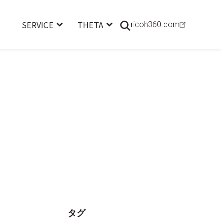
SERVICE
THETA
ricoh360.com
タグ