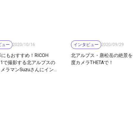
ビュー
インタビュー
2020
/
10
/
16
2020
/
09
/
29
にもおすすめ！RICOH
北アルプス・唐松岳の絶景を、
A Z1で撮影する北アルプスの
度カメラTHETAで！
 カメラマンSuzuさんにイン
ー！