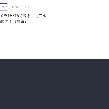
ビュー
2020
/
06
/
23
カメラTHETAで巡る、北アル
山縦走！（前編）