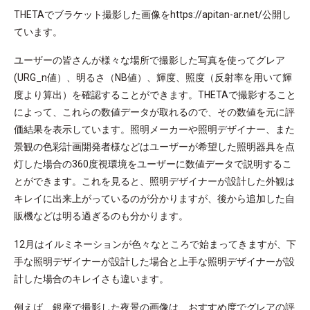
THETAでブラケット撮影した画像をhttps://apitan-ar.net/公開し
ています。
ユーザーの皆さんが様々な場所で撮影した写真を使ってグレア
(URG_n値）、明るさ（NB値）、輝度、照度（反射率を用いて輝
度より算出）を確認することができます。THETAで撮影すること
によって、これらの数値データが取れるので、その数値を元に評
価結果を表示しています。照明メーカーや照明デザイナー、また
景観の色彩計画開発者様などはユーザーが希望した照明器具を点
灯した場合の360度視環境をユーザーに数値データで説明するこ
とができます。これを見ると、照明デザイナーが設計した外観は
キレイに出来上がっているのが分かりますが、後から追加した自
販機などは明る過ぎるのも分かります。
12月はイルミネーションが色々なところで始まってきますが、下
手な照明デザイナーが設計した場合と上手な照明デザイナーが設
計した場合のキレイさも違います。
例えば、銀座で撮影した夜景の画像は、おすすめ度でグレアの評