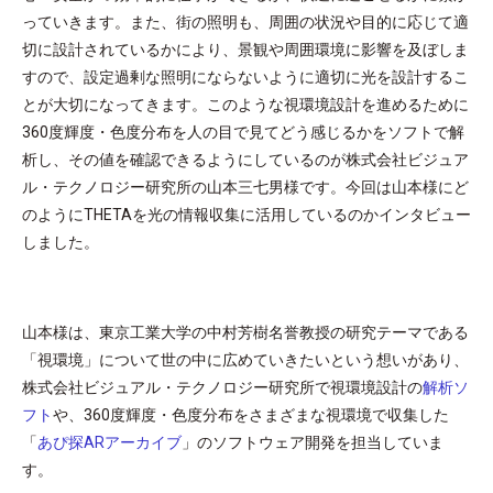
っていきます。また、街の照明も、周囲の状況や目的に応じて適
切に設計されているかにより、景観や周囲環境に影響を及ぼしま
すので、設定過剰な照明にならないように適切に光を設計するこ
とが大切になってきます。このような視環境設計を進めるために
360度輝度・色度分布を人の目で見てどう感じるかをソフトで解
析し、その値を確認できるようにしているのが株式会社ビジュア
ル・テクノロジー研究所の山本三七男様です。今回は山本様にど
のようにTHETAを光の情報収集に活用しているのかインタビュー
しました。
山本様は、東京工業大学の中村芳樹名誉教授の研究テーマである
「視環境」について世の中に広めていきたいという想いがあり、
株式会社ビジュアル・テクノロジー研究所で視環境設計の
解析ソ
フト
や、360度輝度・色度分布をさまざまな視環境で収集した
「
あぴ探ARアーカイブ
」のソフトウェア開発を担当していま
す。