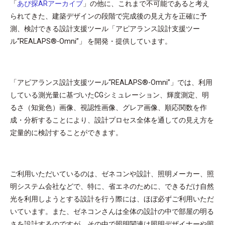
「
あぴ探ARアーカイブ
」の他に、これまで不可能であると考え
られてきた、建築デザインの段階で完成後の見え方を正確に予
測、検討できる設計支援ツール「アピアランス設計支援ツー
ル“REALAPS®-Omni”」 を開発・提供しています。
「アピアランス設計支援ツール“REALAPS®-Omni”」では、利用
している測光量に基づいたCGシミュレーション、輝度測定、明
るさ（知覚色）画像、視認性画像、グレア画像、順応関数を作
成・分析することにより、設計プロセス全体を通しての見え方を
定量的に検討することができます。
ご利用いただいているのは、ゼネコンや設計、照明メーカー、照
明システム会社などで、特に、省エネのために、できるだけ自然
光を利用しようとする設計を行う際には、ほぼ必ずご利用いただ
いています。また、ゼネコンさんは全体の設計の中で部屋の明る
さを設計するのですが、その中で照明関連は照明デザイナーや照