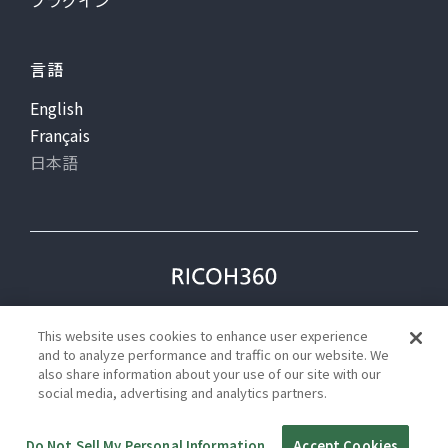
言語
English
Français
日本語
プライバシー
利用規約
This website uses cookies to enhance user experience
ステータス
and to analyze performance and traffic on our website. We
also share information about your use of our site with our
social media, advertising and analytics partners.
©Ricoh
Do Not Sell My Personal Information
Accept Cookies