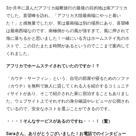
3か月半に及んだアフリカ縦断旅行の最後の目的地は南アフリカ
でした。喜望峰を訪れ、「アフリカ大陸最南端にやっと着い
た！」と感無量でしたが、実は最南端は別の場所にあり、喜望峰
は最南西端なのです。南極側からの風が強すぎて、風に押されて
海に落ちるかと思いました！一緒にいる方はホームステイ先のホ
ストで、この日たまたま時間があるというのでここまで案内して
くれました。
アフリカでホームステイされていたのですか！？
「カウチ・サーフィン」という、自宅の部屋や寝るためのソファ
（カウチ）を無料で旅人に貸してくれる人を紹介するコミュニテ
ィサイトがあり、そこで紹介された家に宿泊することもありまし
た。ウェブサイト上でそれぞれの身分確認やレビューが公開され
ているので、安全なホストを選ぶことができるのです。
・・・！そんなサービスがあるのですね・・・！（驚）
Saraさん、ありがとうございました！お電話でのインタビュー