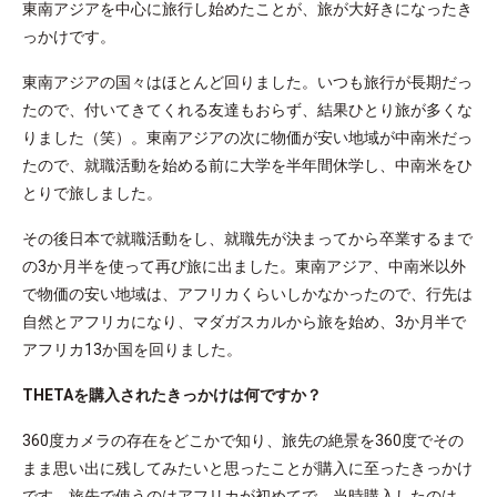
東南アジアを中心に旅行し始めたことが、旅が大好きになったき
っかけです。
東南アジアの国々はほとんど回りました。いつも旅行が長期だっ
たので、付いてきてくれる友達もおらず、結果ひとり旅が多くな
りました（笑）。東南アジアの次に物価が安い地域が中南米だっ
たので、就職活動を始める前に大学を半年間休学し、中南米をひ
とりで旅しました。
その後日本で就職活動をし、就職先が決まってから卒業するまで
の3か月半を使って再び旅に出ました。東南アジア、中南米以外
で物価の安い地域は、アフリカくらいしかなかったので、行先は
自然とアフリカになり、マダガスカルから旅を始め、3か月半で
アフリカ13か国を回りました。
THETAを購入されたきっかけは何ですか？
360度カメラの存在をどこかで知り、旅先の絶景を360度でその
まま思い出に残してみたいと思ったことが購入に至ったきっかけ
です。旅先で使うのはアフリカが初めてで、当時購入したのは