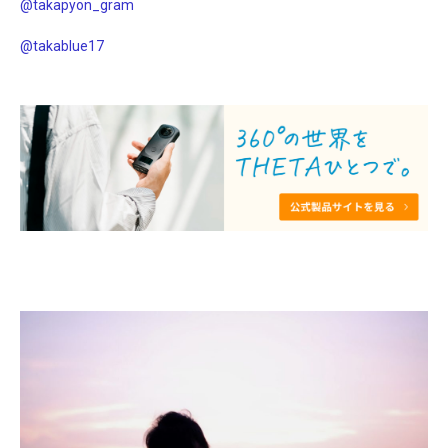
@takapyon_gram
@takablue17