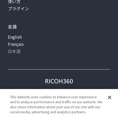
使い方
プラグイン
言語
English
Français
日本語
プライバシー
利用規約
This website uses cookies to enhance user experience
ステータス
and to analyze performance and traffic on our website. We
also share information about your use of our site with our
social media, advertising and analytics partners.