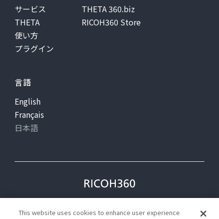
サービス
THETA 360.biz
THETA
RICOH360 Store
使い方
プラグイン
言語
English
Français
日本語
プライバシー
利用規約
This website uses cookies to enhance user experience
ステータス