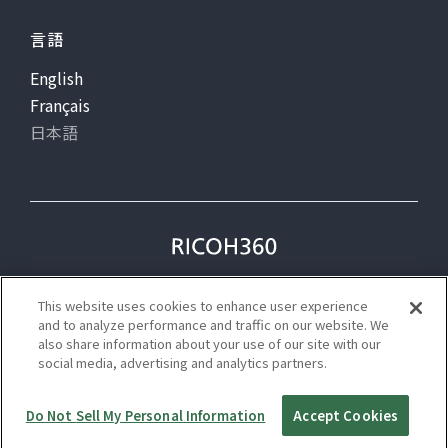
言語
English
Français
日本語
プライバシー
利用規約
This website uses cookies to enhance user experience
ステータス
and to analyze performance and traffic on our website. We
also share information about your use of our site with our
social media, advertising and analytics partners.
©Ricoh
Do Not Sell My Personal Information
Accept Cookies