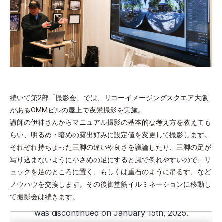
続いて第2部「撮影会」では、リコーイメージングスクエア大阪
があるOMMビルの屋上で夜景撮影を実施。
講師の伊神さんからマニュアル撮影の基本的な考え方を教えても
らい、明るめ・暗めの露出好みに設定値を変更して撮影します。
それぞれ持ちよった三脚の違いや良さを議論したり、三脚の足が
写り込まないように小さめの足にすると風で倒れやすいので、リ
ュックを足のところに置く、もしくは重石のように吊るす、など
ノウハウを交換します。その後御堂筋イルミネーションに移動し
て撮影会は続きます。