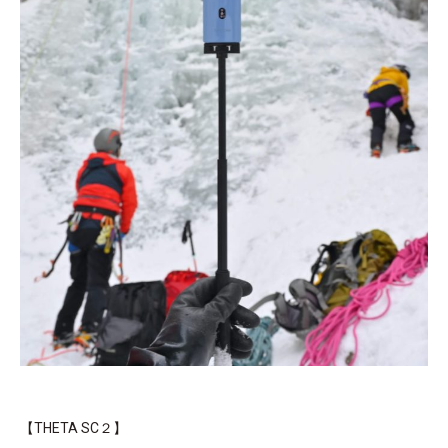
【THETA SC２】