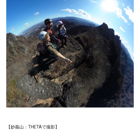
【妙義山：THETAで撮影】