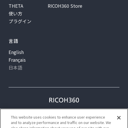
THETA
RICOH360 Store
使い方
プラグイン
言語
English
Français
日本語
プライバシー
利用規約
This website uses cookies to enhance user experience
ステータス
and to analyze performance and traffic on our website. We
also share information about your use of our site with our