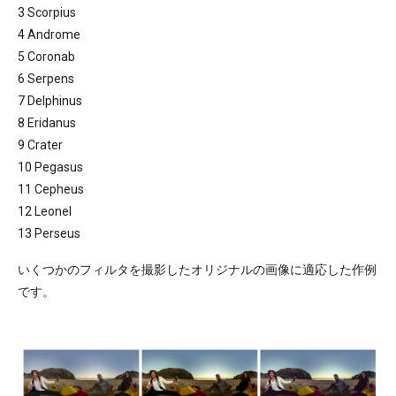
3 Scorpius
4 Androme
5 Coronab
6 Serpens
7 Delphinus
8 Eridanus
9 Crater
10 Pegasus
11 Cepheus
12 Leonel
13 Perseus
いくつかのフィルタを撮影したオリジナルの画像に適応した作例
です。