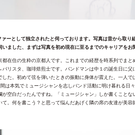
ラファーとして独立されたと伺っております。写真は昔から取り
伺いました、まずは写真を初め現在に至るまでのキャリアをお
京都在住の生粋の京都人です。これまでの経歴を時系列でまと
→バリスタ、珈琲焙煎士です。バンドマンは中１の誕生日に父
でした。初めて弦を弾いたときの振動に身体が震えた。一人で
年間は本気でミュージシャンを志しバンド活動に明け暮れる日
欄が空白だったんですね。「ミュージシャン」しか書くことな
いて。何を書こう？と思って悩んだあげく隣の席の友達が美容