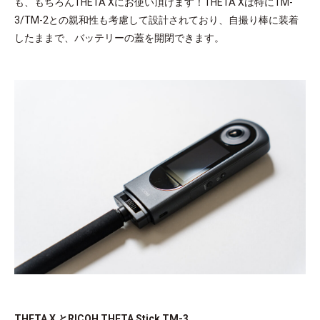
も、もちろんTHETA Xにお使い頂けます！THETA Xは特にTM-
3/TM-2との親和性も考慮して設計されており、自撮り棒に装着
したままで、バッテリーの蓋を開閉できます。
THETA X とRICOH THETA Stick TM-3