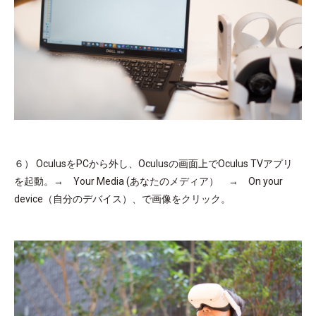
６） OculusをPCから外し、Oculusの画面上でOculus TVアプリ
を起動。→ Your Media (あなたのメディア） → On your
device（自分のデバイス）、で画像をクリック。