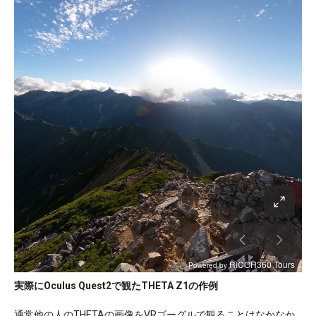
実際にOculus Quest2で観たTHETA Z1の作例
通常他の人のTHETAの画像をVRゴーグルで観ることはなかなか