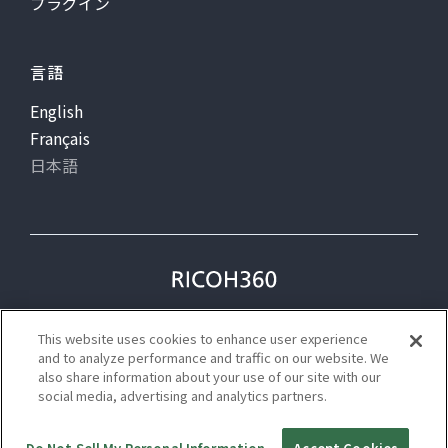
プラグイン
言語
English
Français
日本語
プライバシー
利用規約
This website uses cookies to enhance user experience
ステータス
and to analyze performance and traffic on our website. We
also share information about your use of our site with our
social media, advertising and analytics partners.
©Ricoh