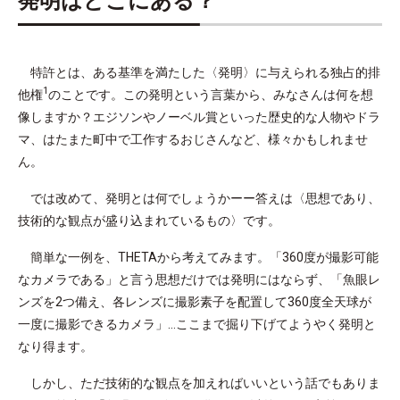
発明はどこにある？
特許とは、ある基準を満たした〈発明〉に与えられる独占的排
1
他権
のことです。この発明という言葉から、みなさんは何を想
像しますか？エジソンやノーベル賞といった歴史的な人物やドラ
マ、はたまた町中で工作するおじさんなど、様々かもしれませ
ん。
では改めて、発明とは何でしょうかーー答えは〈思想であり、
技術的な観点が盛り込まれているもの〉です。
簡単な一例を、THETAから考えてみます。「360度が撮影可能
なカメラである」と言う思想だけでは発明にはならず、「魚眼レ
ンズを2つ備え、各レンズに撮影素子を配置して360度全天球が
一度に撮影できるカメラ」…ここまで掘り下げてようやく発明と
なり得ます。
しかし、ただ技術的な観点を加えればいいという話でもありま