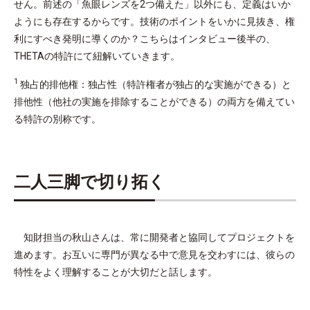
せん。前述の「魚眼レンズを2つ備えた」以外にも、定義はいか
ようにも存在するからです。技術のポイントをいかに見抜き、権
利にすべき発明に導くのか？こちらはインタビュー後半の、
THETAの特許にて紐解いていきます。
1
独占的排他権：独占性（特許権者が独占的な実施ができる）と
排他性（他社の実施を排除することができる）の両方を備えてい
る特許の別称です。
二人三脚で切り拓く
知財担当の秋山さんは、常に開発者と協同してプロジェクトを
進めます。お互いに専門が異なる中で意見を交わすには、彼らの
特性をよく理解することが大切だと話します。