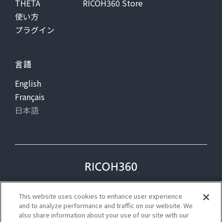
THETA
RICOH360 Store
使い方
プラグイン
言語
English
Français
日本語
プライバシー
利用規約
This website uses cookies to enhance user experience
ステータス
and to analyze performance and traffic on our website. We
also share information about your use of our site with our