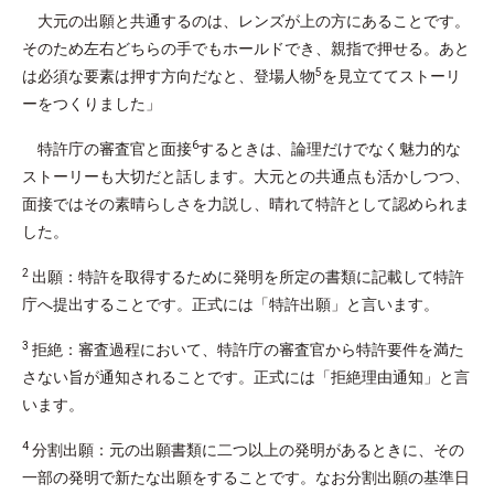
大元の出願と共通するのは、レンズが上の方にあることです。
そのため左右どちらの手でもホールドでき、親指で押せる。あと
5
は必須な要素は押す方向だなと、登場人物
を見立ててストーリ
ーをつくりました」
6
特許庁の審査官と面接
するときは、論理だけでなく魅力的な
ストーリーも大切だと話します。大元との共通点も活かしつつ、
面接ではその素晴らしさを力説し、晴れて特許として認められま
した。
2
出願：特許を取得するために発明を所定の書類に記載して特許
庁へ提出することです。正式には「特許出願」と言います。
3
拒絶：審査過程において、特許庁の審査官から特許要件を満た
さない旨が通知されることです。正式には「拒絶理由通知」と言
います。
4
分割出願：元の出願書類に二つ以上の発明があるときに、その
一部の発明で新たな出願をすることです。なお分割出願の基準日