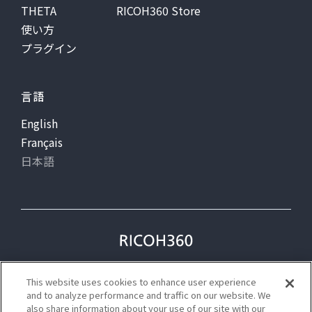
THETA
RICOH360 Store
使い方
プラグイン
言語
English
Français
日本語
プライバシー
利用規約
This website uses cookies to enhance user experience
ステータス
and to analyze performance and traffic on our website. We
also share information about your use of our site with our