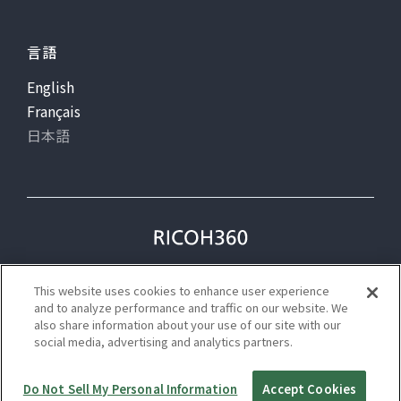
言語
English
Français
日本語
プライバシー
利用規約
This website uses cookies to enhance user experience
ステータス
and to analyze performance and traffic on our website. We
also share information about your use of our site with our
social media, advertising and analytics partners.
©Ricoh
Do Not Sell My Personal Information
Accept Cookies